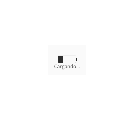
Normatividad
Registro de Visitas
Cargando...
esupuesto Participativo
Seguridad Ciudadan