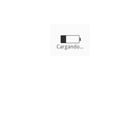
Semestre
Cargando...
WILLIAM SÁNCHEZ EDQUEN
Alcalde Distrital
Nuestros Servicios
Servicios que brinda de la Municipalidad