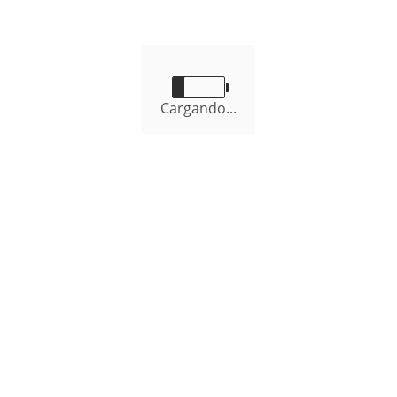
Cargando...
WILLIAM SÁNCHEZ EDQUEN
Alcalde Distrital
Nuestros Servicios
Servicios que brinda de la Municipalidad