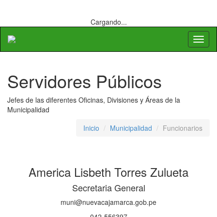
Cargando...
Toggl
naviga
Servidores Públicos
Jefes de las diferentes Oficinas, Divisiones y Áreas de la
Municipalidad
Inicio
Municipalidad
Funcionarios
America Lisbeth Torres Zulueta
Secretaria General
muni@nuevacajamarca.gob.pe
042-556397