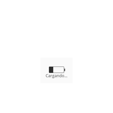
Gerentes de la
municipalidad
Gerentes de confianza de la Gestión Municipal
Gunter Alonso Vela Villacorta
Gerente Municipal
Cargando...
gmunicipal@mdnc.gob.pe
042-556397