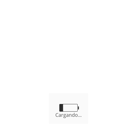
Aprobado: O. M. Nº 24-2016-CM/MDNC
Modificado: D. A. Nº 016-2017-A/MDNC
WILLIAM SÁNCHEZ EDQUEN
Alcalde Distrital
Cargando...
Nuestros Servicios
Servicios que brinda de la Municipalidad